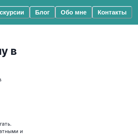
скурсии
Блог
Обо мне
Контакты
у в
в
гать.
латными и