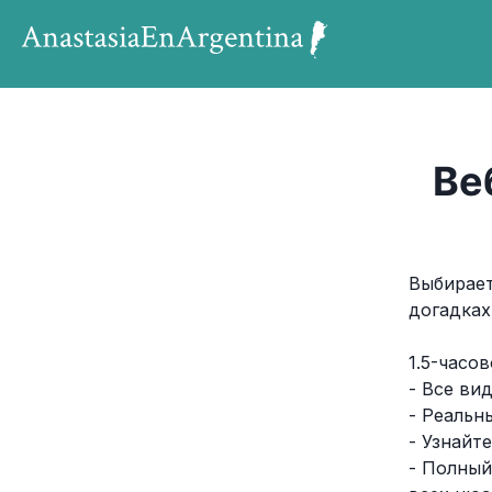
Ве
Выбирает
догадках
1.5-часо
- Все ви
- Реальн
- Узнайт
- Полный