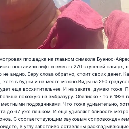
смотровая площадка на главном символе Буэнос-Айрес
лиско поставили лифт и вместо 270 ступеней наверх, л
 не видно. Беру слова обратно, стоит своих денег. К
, хотя в будни и на месте можно.Виды на 360 градусо
будет еще восхитительнее. И на закате, думаю тоже. 
больше похожую на амбразуру. Обелиско - то в 1936 г
 местными подрядчиками. Что тоже удивительно, хотя
та до 67 уже пешком. И еще удивляет близость метро
нов. С соответствующим звуковым сопровождением. А
ойдете, в углу заботливо оставлены раскладывающиес