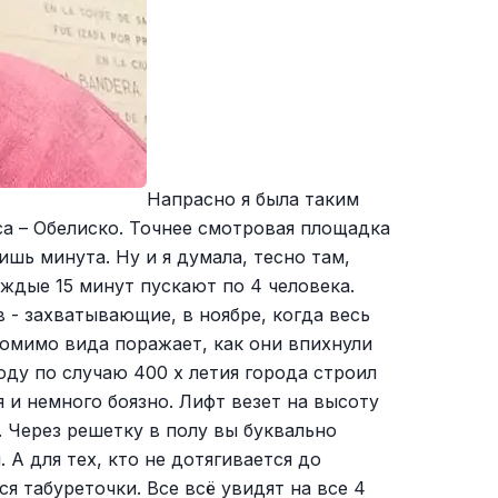
Напрасно я была таким
а – Обелиско. Точнее смотровая площадка
ишь минута. Ну и я думала, тесно там,
аждые 15 минут пускают по 4 человека.
в - захватывающие, в ноябре, когда весь
Помимо вида поражает, как они впихнули
оду по случаю 400 х летия города строил
 и немного боязно. Лифт везет на высоту
. Через решетку в полу вы буквально
 для тех, кто не дотягивается до
я табуреточки. Все всё увидят на все 4